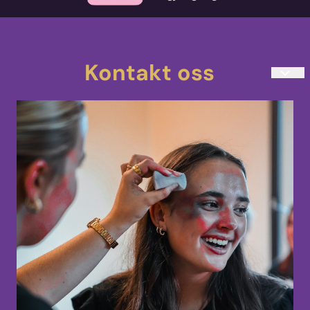
Kontakt oss
teatersminke@kostmask.no
33 48 80 90
Mandag-Torsdag 10:00-14:00
Uranienborgveien 4
3217 Sandefjord
Norge