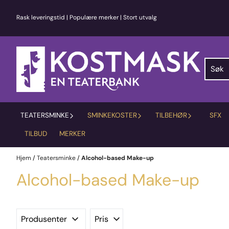
Hopp til innhold
Rask leveringstid | Populære merker | Stort utvalg
TEATERSMINKE
SMINKEKOSTER
TILBEHØR
SFX
TILBUD
MERKER
Hjem
/
Teatersminke
/
Alcohol-based Make-up
Alcohol-based Make-up
Produsenter
Pris