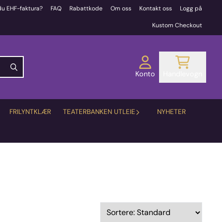
du EHF-faktura?
FAQ
Rabattkode
Om oss
Kontakt oss
Logg på
Kustom Checkout
Konto
Handlevogn
FRILYNTKLÆR
TEATERBANKEN UTLEIE
NYHETER