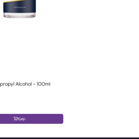
opropyl Alcohol - 100ml
Kjøp