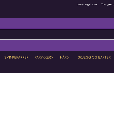
Leveringstider
Trenger 
SMINKEPAKKER
PARYKKER
HÅR
SKJEGG OG BARTER