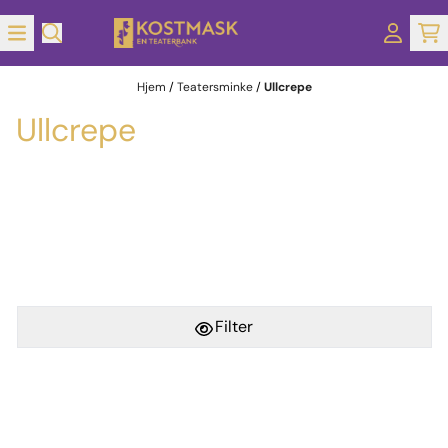
Hopp til innhold
Hjem
/
Teatersminke
/
Ullcrepe
Ullcrepe
Filter