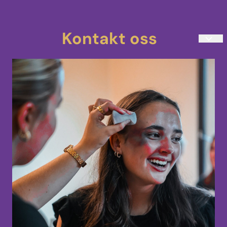
Kontakt oss
teatersminke@kostmask.no
33 48 80 90
Mandag-Torsdag 10:00-14:00
Uranienborgveien 4
3217 Sandefjord
Norge