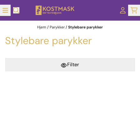
Hopp til innhold
Hjem
/
Parykker
/
Stylebare parykker
Stylebare parykker
Filter