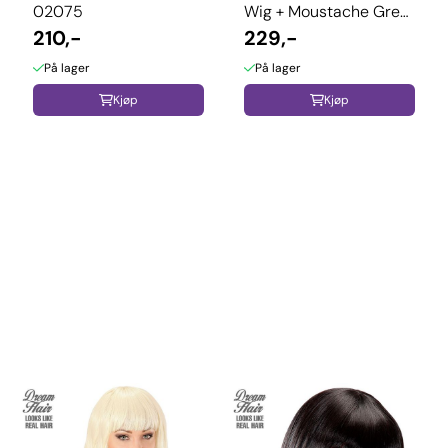
02075
Wig + Moustache Grey
210,-
- L9197
229,-
På lager
På lager
Kjøp
Kjøp