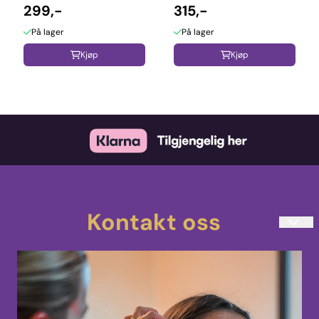
299,-
315,-
På lager
På lager
Kjøp
Kjøp
Kontakt oss
teatersminke@kostmask.no
33 48 80 90
Mandag-Torsdag 10:00-14:00