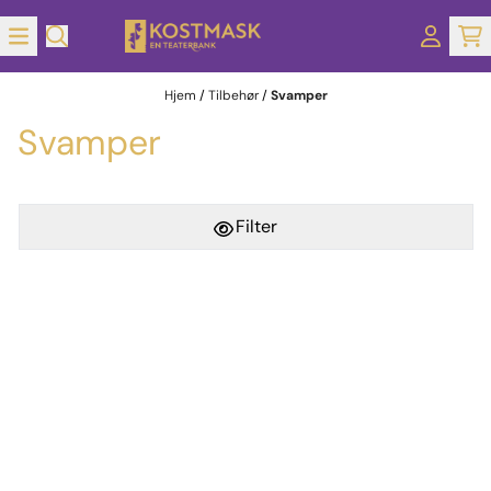
Hopp til innhold
Hjem
/
Tilbehør
/
Svamper
Svamper
Filter