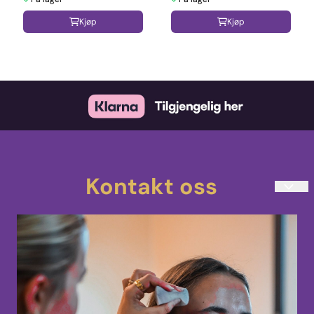
Kjøp
Kjøp
Kontakt oss
teatersminke@kostmask.no
33 48 80 90
Mandag-Torsdag 10:00-14:00
Uranienborgveien 4
3217 Sandefjord