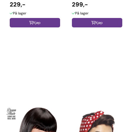
- L9197
229,-
299,-
På lager
På lager
Kjøp
Kjøp