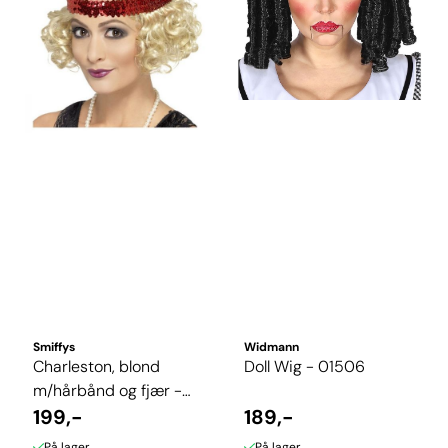
Smiffys
Widmann
Charleston, blond
Doll Wig - 01506
m/hårbånd og fjær -
43211
199,-
189,-
På lager
På lager