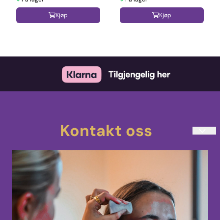
Kjøp
Kjøp
Kontakt oss
teatersminke@kostmask.no
33 48 80 90
Mandag-Torsdag 10:00-14:00
Uranienborgveien 4
3217 Sandefjord