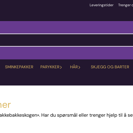
Leveringstider
Trenger 
SMINKEPAKKER
PARYKKER
HÅR
SKJEGG OG BARTER
mer
Hakkebakkeskogen». Har du spørsmål eller trenger hjelp til å