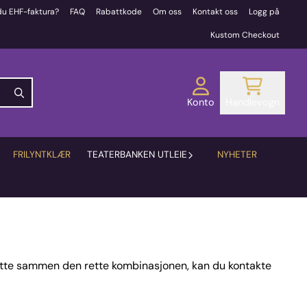
du EHF-faktura?
FAQ
Rabattkode
Om oss
Kontakt oss
Logg på
Kustom Checkout
Konto
Handlevogn
FRILYNTKLÆR
TEATERBANKEN UTLEIE
NYHETER
 sette sammen den rette kombinasjonen, kan du kontakte