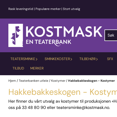
Hopp til innhold
Rask leveringstid | Populære merker | Stort utvalg
TEATERSMINKE
SMINKEKOSTER
TILBEHØR
SFX
TILBUD
MERKER
Hjem
/
Teaterbanken utleie
/
Kostymer
/
Hakkebakkeskogen - Kostymer
Hakkebakkeskogen - Kosty
Her finner du vårt utvalg av kostymer til produksjonen «
oss på 33 48 80 90 eller teatersminke@kostmask.no.