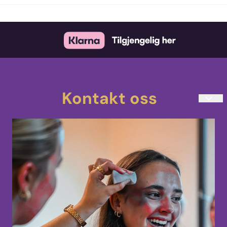
Kontakt oss
teatersminke@kostmask.no
33 48 80 90
Mandag-Torsdag 10:00-14:00
Uranienborgveien 4
3217 Sandefjord
Norge