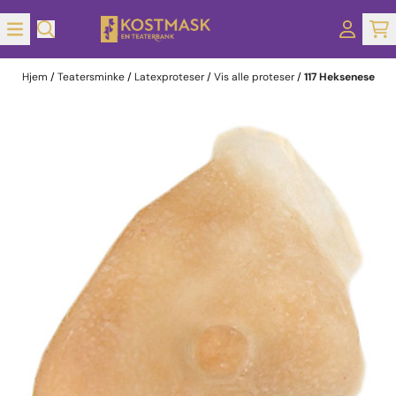
Hopp til innhold
Hjem
/
Teatersminke
/
Latexproteser
/
Vis alle proteser
/
117 Heksenese