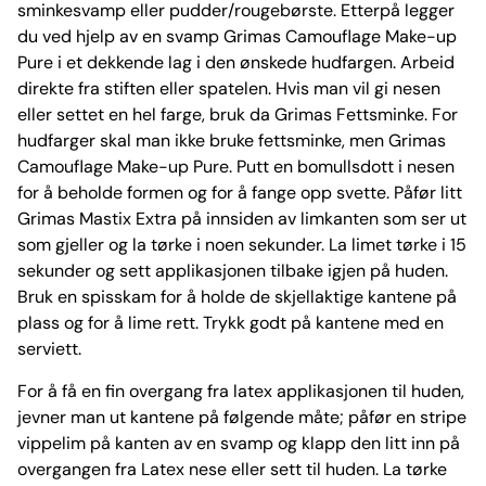
sminkesvamp eller pudder/rougebørste. Etterpå legger
du ved hjelp av en svamp Grimas Camouflage Make-up
Pure i et dekkende lag i den ønskede hudfargen. Arbeid
direkte fra stiften eller spatelen. Hvis man vil gi nesen
eller settet en hel farge, bruk da Grimas Fettsminke. For
hudfarger skal man ikke bruke fettsminke, men Grimas
Camouflage Make-up Pure. Putt en bomullsdott i nesen
for å beholde formen og for å fange opp svette. Påfør litt
Grimas Mastix Extra på innsiden av limkanten som ser ut
som gjeller og la tørke i noen sekunder. La limet tørke i 15
sekunder og sett applikasjonen tilbake igjen på huden.
Bruk en spisskam for å holde de skjellaktige kantene på
plass og for å lime rett. Trykk godt på kantene med en
serviett.
For å få en fin overgang fra latex applikasjonen til huden,
jevner man ut kantene på følgende måte; påfør en stripe
vippelim på kanten av en svamp og klapp den litt inn på
overgangen fra Latex nese eller sett til huden. La tørke