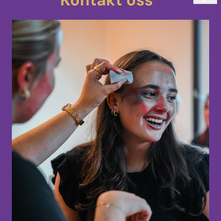
teatersminke@kostmask.no
33 48 80 90
Mandag-Torsdag 10:00-14:00
Uranienborgveien 4
3217 Sandefjord
Norge