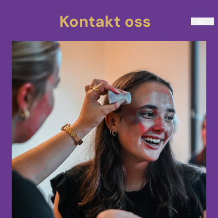
Kontakt oss
teatersminke@kostmask.no
33 48 80 90
Mandag-Torsdag 10:00-14:00
Uranienborgveien 4
3217 Sandefjord
Norge