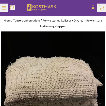
Hopp til innhold
Hjem
/
Teaterbanken utleie
/
Rekvisitter og kulisser
/
Diverse - Rekvisitter
/
Hvite sengetepper