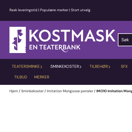
Hopp til innhold
Rask leveringstid | Populære merker | Stort utvalg
TEATERSMINKE
SMINKEKOSTER
TILBEHØR
SFX
TILBUD
MERKER
Hjem
/
Sminkekoster
/
Imitation Mongoose pensler
/
IMO10 Imitation Mon