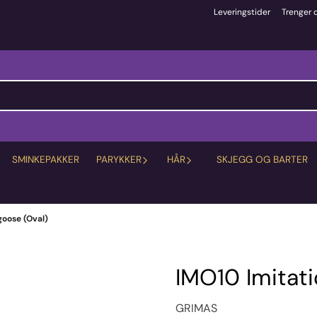
Leveringstider
Trenger 
SMINKEPAKKER
PARYKKER
HÅR
SKJEGG OG BARTER
goose (Oval)
IMO10 Imitat
GRIMAS