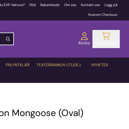
du EHF-faktura?
FAQ
Rabattkode
Om oss
Kontakt oss
Logg på
Kustom Checkout
Konto
Handlevogn
FRILYNTKLÆR
TEATERBANKEN UTLEIE
NYHETER
ion Mongoose (Oval)